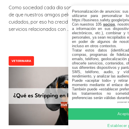
Como sociedad cada día somos más conscientes
Personalización de anuncios: sus
de que nuestros amigos peludos necesitan
utilizarse para personalizar 
https://business.safety.google/pri
cuidados, por eso ha crecido la demanda de
Con nuestros 105
socios
, nosot
servicios relacionados con …
Leer más
a información en sus dispositiv
electrónicos, etc.), combinar y 
personales, ya sean recopilados en
en poder de algunos de nosotr
incluso en otros contextos.
Tratar estos datos (identificad
compras, programas de fidelizac
emails, teléfono, geolocalización p
VETERINARIA
ofrecerle servicios, contenidos, o
sus diferentes dispositivos y panta
SMS, teléfono, audio, y víde
rendimiento, y analizar las audien
Puede «aceptar todo» y retirar
momento mediante el enlace de
También puede «establecer prefer
los tratamientos no sometid
preferencias serán válidas durant
powered 
Acepta
Establecer 