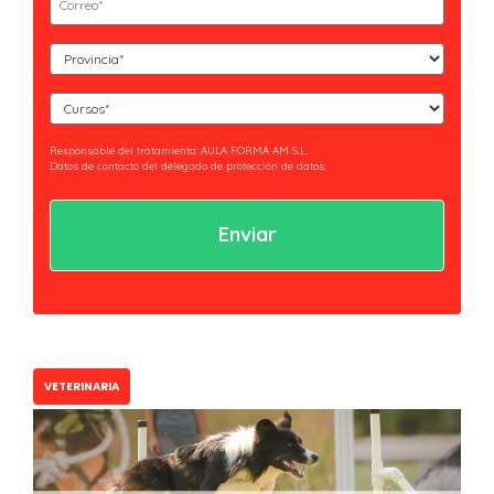
(Obligatorio)
Curso
(Obligatorio)
Cursos
(Obligatorio)
Responsable del tratamiento: AULA FORMA AM S.L.
Datos de contacto del delegado de protección de datos:
privacidad@essaeformación.com
Finalidad: Tramitación y gestión, administrativa y remisión de
comunicaciones.
Legitimación: Tratamientos sometidos al cumplimiento de obligación legal
aplicable al Responsable.
Ejercicio de derechos: Acceder, revocar y rectificar sus datos. Así como ejercer
los derechos reconocidos por la normativa aplicable en la política de
privacidad.
Al hacer clic en enviar estarás aceptando nuestra
política de privacidad.
VETERINARIA