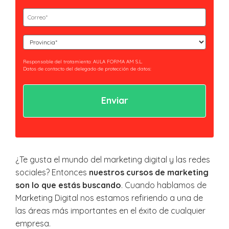
(Obligatorio)
Email
(Obligatorio)
Curso
(Obligatorio)
Responsable del tratamiento: AULA FORMA AM S.L.
Datos de contacto del delegado de protección de datos:
privacidad@essaeformación.com
Finalidad: Tramitación y gestión, administrativa y remisión de
comunicaciones.
Legitimación: Tratamientos sometidos al cumplimiento de obligación legal
aplicable al Responsable.
Ejercicio de derechos: Acceder, revocar y rectificar sus datos. Así como ejercer
los derechos reconocidos por la normativa aplicable en la política de
privacidad.
Al hacer clic en enviar estarás aceptando nuestra
política de privacidad.
¿Te gusta el mundo del marketing digital y las redes
sociales? Entonces
nuestros cursos de marketing
son lo que estás buscando
. Cuando hablamos de
Marketing Digital nos estamos refiriendo a una de
las áreas más importantes en el éxito de cualquier
empresa.