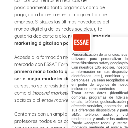
con conocimientos en técnicas de
posicionamiento tanto orgánicas como de
pago, para hacer crecer a cualquier tipo de
empresa. Si sigues las últimas novedades del
mundo digital y de las redes sociales, y te
gustaría dedicarte a ello,
nuestros cursos de
marketing digital son para ti
.
Personalización de anuncios: sus
Accede a la formación más actualizada del
utilizarse para personalizar 
https://business.safety.google/pri
mercado con ESSAE Formación y
descubre de
Con nuestros 105
socios
, nosot
primera mano todo lo que necesitas para
a información en sus dispositiv
electrónicos, etc.), combinar y 
ser el mejor marketer digital
. Tras nuestros
personales, ya sean recopilados en
en poder de algunos de nosotr
cursos, no se te resistirán conceptos y tareas
incluso en otros contextos.
como el
inbound marketing
, el SEM en redes
Tratar estos datos (identificad
compras, programas de fidelizac
sociales o el
email marketing
.
emails, teléfono, geolocalización p
ofrecerle servicios, contenidos, o
sus diferentes dispositivos y panta
Contamos con un amplio equipo de
SMS, teléfono, audio, y víde
rendimiento, y analizar las audien
profesores, todos ellos con una gran
Puede «aceptar todo» y retirar
momento mediante el enlace de