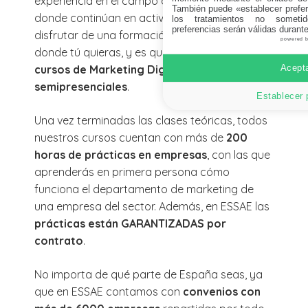
experiencia en el campo del marketing digital,
También puede «establecer prefer
donde continúan en activo. En ESSAE podrás
los tratamientos no sometid
preferencias serán válidas durant
disfrutar de una formación de calidad desde
powered 
donde tú quieras, y es que
contamos con
Acepta
cursos de Marketing Digital online y
semipresenciales
.
Establecer 
Una vez terminadas las clases teóricas, todos
nuestros cursos cuentan con más de
200
horas de prácticas en empresas
, con las que
aprenderás en primera persona cómo
funciona el departamento de marketing de
una empresa del sector. Además, en ESSAE las
prácticas están GARANTIZADAS por
contrato
.
No importa de qué parte de España seas, ya
que en ESSAE contamos con
convenios con