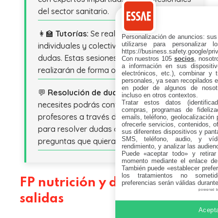
del sector sanitario.
👩‍🏫
Tutorías:
Se realizarán tutorías
Personalización de anuncios: sus
utilizarse para personalizar 
individuales y colectivas para resolver
https://business.safety.google/pri
dudas. Estas sesiones son voluntarias y se
Con nuestros 105
socios
, nosot
a información en sus dispositiv
realizarán de forma online.
electrónicos, etc.), combinar y 
personales, ya sean recopilados en
en poder de algunos de nosotr
💬
Resolución de dudas:
Siempre que lo
incluso en otros contextos.
Tratar estos datos (identificad
necesites podrás contactar con tus
compras, programas de fidelizac
profesores a través del campus virtual
emails, teléfono, geolocalización p
ofrecerle servicios, contenidos, o
para resolver dudas o para hacer las
sus diferentes dispositivos y panta
SMS, teléfono, audio, y víde
preguntas que quieras.
rendimiento, y analizar las audien
Puede «aceptar todo» y retirar
momento mediante el enlace de
También puede «establecer prefer
los tratamientos no sometid
FP nutrición y dietética
preferencias serán válidas durant
powered 
salidas
Acepta