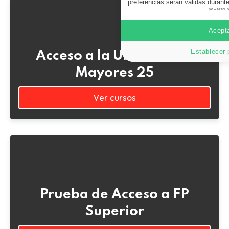
preferencias serán válidas durant
powered 
Acepta
Establecer 
Acceso a la Universidad
Mayores 25
Ver cursos
Prueba de Acceso a FP
Superior