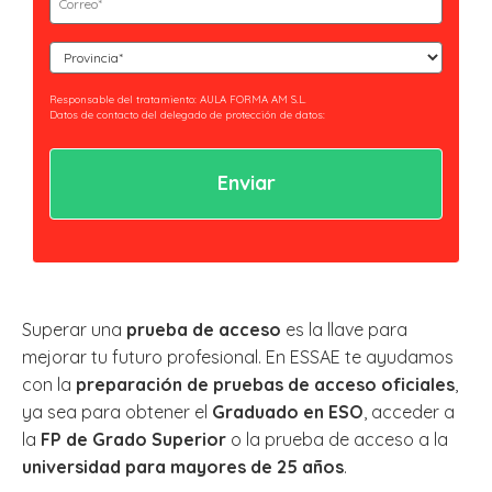
(Obligatorio)
Curso
(Obligatorio)
Responsable del tratamiento: AULA FORMA AM S.L.
Datos de contacto del delegado de protección de datos:
privacidad@essaeformación.com
Finalidad: Tramitación y gestión, administrativa y remisión de
comunicaciones.
Legitimación: Tratamientos sometidos al cumplimiento de obligación legal
aplicable al Responsable.
Ejercicio de derechos: Acceder, revocar y rectificar sus datos. Así como ejercer
los derechos reconocidos por la normativa aplicable en la política de
privacidad.
Al hacer clic en enviar estarás aceptando nuestra
política de privacidad.
Superar una
prueba de acceso
es la llave para
mejorar tu futuro profesional. En ESSAE te ayudamos
con la
preparación de pruebas de acceso oficiales
,
ya sea para obtener el
Graduado en ESO
, acceder a
la
FP de Grado Superior
o la prueba de acceso a la
universidad para mayores de 25 años
.