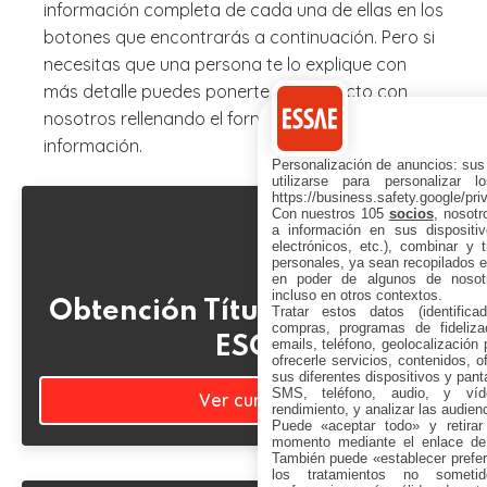
información completa de cada una de ellas en los
botones que encontrarás a continuación. Pero si
necesitas que una persona te lo explique con
más detalle puedes ponerte en contacto con
nosotros rellenando el formulario de solicitud de
información.
Personalización de anuncios: sus
utilizarse para personalizar 
https://business.safety.google/pri
Con nuestros 105
socios
, nosot
a información en sus dispositiv
electrónicos, etc.), combinar y 
personales, ya sean recopilados en
en poder de algunos de nosotr
incluso en otros contextos.
Obtención Título Graduado
Tratar estos datos (identificad
compras, programas de fidelizac
ESO
emails, teléfono, geolocalización p
ofrecerle servicios, contenidos, o
sus diferentes dispositivos y panta
SMS, teléfono, audio, y víde
Ver cursos
rendimiento, y analizar las audien
Puede «aceptar todo» y retirar
momento mediante el enlace de
También puede «establecer prefer
los tratamientos no sometid