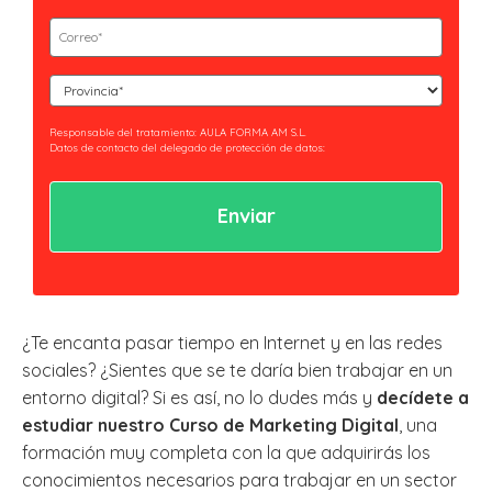
(Obligatorio)
Email
(Obligatorio)
Curso
(Obligatorio)
Responsable del tratamiento: AULA FORMA AM S.L.
Datos de contacto del delegado de protección de datos:
privacidad@essaeformación.com
Finalidad: Tramitación y gestión, administrativa y remisión de
comunicaciones.
Legitimación: Tratamientos sometidos al cumplimiento de obligación legal
aplicable al Responsable.
Ejercicio de derechos: Acceder, revocar y rectificar sus datos. Así como ejercer
los derechos reconocidos por la normativa aplicable en la política de
privacidad.
Al hacer clic en enviar estarás aceptando nuestra
política de privacidad.
¿Te encanta pasar tiempo en Internet y en las redes
sociales? ¿Sientes que se te daría bien trabajar en un
entorno digital? Si es así, no lo dudes más y
decídete a
estudiar nuestro Curso de Marketing Digital
, una
formación muy completa con la que adquirirás los
conocimientos necesarios para trabajar en un sector