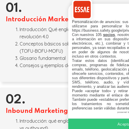
01.
Introducción Marketing Digital
Personalización de anuncios: sus
utilizarse para personalizar 
Introducción: Qué engloba + qué implica en
https://business.safety.google/pri
Con nuestros 105
socios
, nosot
revolución 4.0
a información en sus dispositiv
Conceptos básicos sobre marketing digital
electrónicos, etc.), combinar y 
personales, ya sean recopilados en
(TOFU-BOFU-MOFU)
en poder de algunos de nosotr
incluso en otros contextos.
Glosario fundamental
Tratar estos datos (identificad
Consejos y ejemplos de buenas prácticas
compras, programas de fidelizac
emails, teléfono, geolocalización p
ofrecerle servicios, contenidos, o
sus diferentes dispositivos y panta
SMS, teléfono, audio, y víde
rendimiento, y analizar las audien
Puede «aceptar todo» y retirar
momento mediante el enlace de
02.
También puede «establecer prefer
los tratamientos no sometid
preferencias serán válidas durant
Inbound Marketing
powered 
Introducción: qué engloba y ventajas (inbound
Acepta
vs outbound)