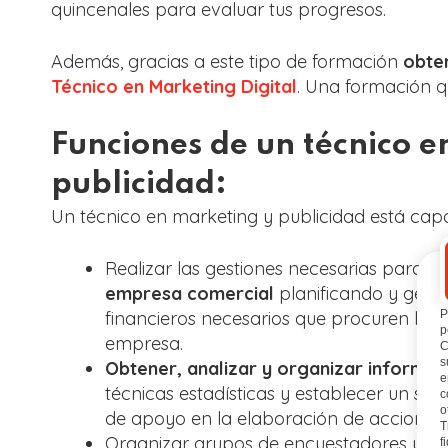
quincenales para evaluar tus progresos.
Además, gracias a este tipo de formación
obten
Técnico en Marketing Digital
. Una formación q
Funciones de un técnico e
publicidad:
Un técnico en marketing y publicidad está cap
Realizar las gestiones necesarias para la
empresa comercial
planificando y gesti
P
financieros necesarios que procuren la r
p
empresa.
C
s
Obtener, analizar y organizar informa
e
técnicas estadísticas y establecer un sis
c
o
de apoyo en la elaboración de acciones 
T
Organizar grupos de encuestadores y/o e
f