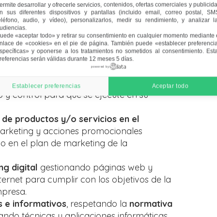
ermite desarrollar y ofrecerle servicios, contenidos, ofertas comerciales y publicid
mpo, utilizando las técnicas y
n sus diferentes dispositivos y pantallas (incluido email, correo postal, SM
 los objetivos fijados en el
plan de
eléfono, audio, y vídeo), personalizarlos, medir su rendimiento, y analizar l
udiencias.
uede «aceptar todo» y retirar su consentimiento en cualquier momento mediante 
nlace de «cookies» en el pie de página
. También puede «establecer preferenci
e las políticas y planes de marketing
specíficas» y oponerse a los tratamientos no sometidos al consentimiento. Est
x para conseguir los objetivos comerciales
referencias serán válidas durante 12 meses 5 días.
powered by
de la empresa combinándolos
Establecer preferencias
Aceptar todo
 y control para que se ejecute en su
 de productos y/o servicios en el
 marketing y acciones promocionales
o en el plan de marketing de la
ng digital
gestionando páginas web y
ernet para cumplir con los objetivos de la
mpresa.
 e informativos
, respetando la
normativa
zando técnicas y aplicaciones informáticas