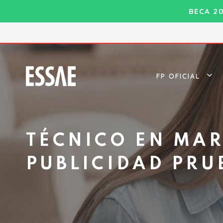
Saltar
BECA 2
al
contenido
FP OFICIAL
TÉCNICO EN MAR
PUBLICIDAD PRU