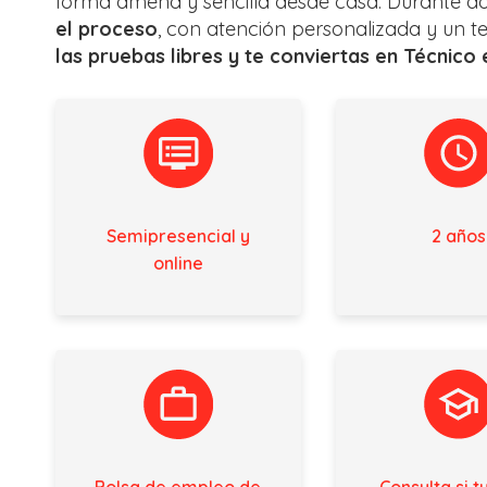
forma amena y sencilla desde casa. Durante d
el proceso
, con atención personalizada y un 
las pruebas libres y te conviertas en Técnico 
Semipresencial y
2 años
online
Bolsa de empleo de
Consulta si tu