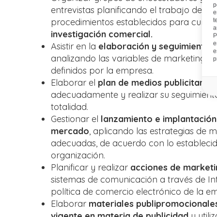
p
entrevistas planificando el trabajo de ca
e
procedimientos establecidos para cumplir
t
a
investigación comercial.
P
e
Asistir en la
elaboración y seguimiento d
e
analizando las variables de marketing mi
p
definidos por la empresa.
Elaborar el
plan de medios publicitarios
adecuadamente y realizar su seguimiento
totalidad.
Gestionar el
lanzamiento e implantación
mercado
, aplicando las estrategias de
adecuadas, de acuerdo con lo establecid
organización.
Planificar y realizar
acciones de marketi
sistemas de comunicación a través de Int
política de comercio electrónico de la e
Elaborar
materiales publipromocionales
vigente en materia de publicidad
y utili