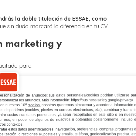
drás la doble titulación de ESSAE, como
ue sin duda marcará la diferencia en tu CV.
n marketing y
acitado para:
constitución y puesta en marcha de una
onando la obtención de los recursos
ersonalización de anuncios: sus datos personales/cookies podrían utilizarse pa
entabilidad económica y financiera de la
ersonalizar los anuncios. Más información: https://business.safety.google/privacy/
on nuestros 105
socios
, nosotros queremos almacenar y acceder a información 
us dispositivos (cookies, píxeles en correos electrónicos, etc.), combinar y transmit
ción fiable de los mercados
aplicando
ntre socios sus datos personales, ya sean recopilados en este sitio o en nuestr
tema de información eficaz (SIM), que sirva
orreos, en poder de algunos de nosotros u obtenidos posteriormente, incluso 
tros contextos.
de marketing.
ratar estos datos (identificadores, navegación, preferencias, compras, programas 
ntrevistadores y realizar encuestas y/o
idelización, direcciones IP, postales y emails, teléfono, geolocalización precisa, etc