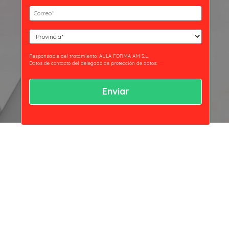
(Obligatorio)
Email
(Obligatorio)
Curso
(Obligatorio)
Responsable del tratamiento: AULA FORMA AM S.L.
Datos de contacto del delegado de protección de datos:
privacidad@essaeformación.com
Finalidad: Tramitación y gestión, administrativa y remisión de
comunicaciones.
Legitimación: Tratamientos sometidos al cumplimiento de obligación
legal aplicable al Responsable.
Ejercicio de derechos: Acceder, revocar y rectificar sus datos. Así como
ejercer los derechos reconocidos por la normativa aplicable en la política
de privacidad.
Al hacer clic en enviar estarás aceptando nuestra
política de privacidad.