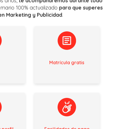
os años,
te acompañaremos durante todo
temario 100% actualizado
para que superes
en Marketing y Publicidad
.
Matrícula gratis
 perfil
Facilidades de pago