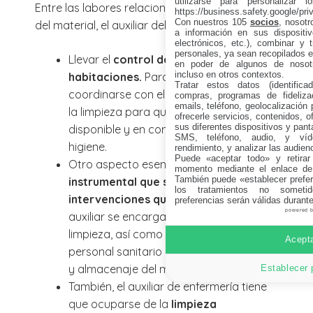
utilizarse para personalizar 
Entre las labores relacionadas con el control
https://business.safety.google/pri
Con nuestros 105
socios
, nosot
del material, el auxiliar debe encargarse de:
a información en sus dispositiv
electrónicos, etc.), combinar y 
personales, ya sean recopilados en
Llevar el
control de la lencería de las
en poder de algunos de nosotr
incluso en otros contextos.
habitaciones.
Para ello, el auxiliar debe
Tratar estos datos (identificad
coordinarse con el personal a cargo de
compras, programas de fidelizac
emails, teléfono, geolocalización p
la limpieza para que siempre esté
ofrecerle servicios, contenidos, o
sus diferentes dispositivos y panta
disponible y en condiciones de máxima
SMS, teléfono, audio, y víde
higiene.
rendimiento, y analizar las audien
Puede «aceptar todo» y retirar
Otro aspecto esencial es el
momento mediante el enlace de
También puede «establecer prefer
instrumental que se emplea en las
los tratamientos no sometid
intervenciones quirúrgicas o curas.
El
preferencias serán válidas durant
powered 
auxiliar se encargará de su recogida y
limpieza, así como ayudar al
Acepta
personal sanitario a ordenar las vitrinas
y almacenaje del material.
Establecer 
También, el auxiliar de enfermería tiene
que ocuparse de la
limpieza