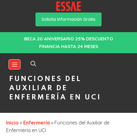
Solicita Información Gratis
Saltar
BECA 20 ANIVERSARIO 25% DESCUENTO
al
FINANCIA HASTA 24 MESES
contenido
MENÚ
FUNCIONES DEL
AUXILIAR DE
ENFERMERÍA EN UCI
Inicio
»
Enfermería
»
Funciones del Auxiliar de
Enfermería en UCI