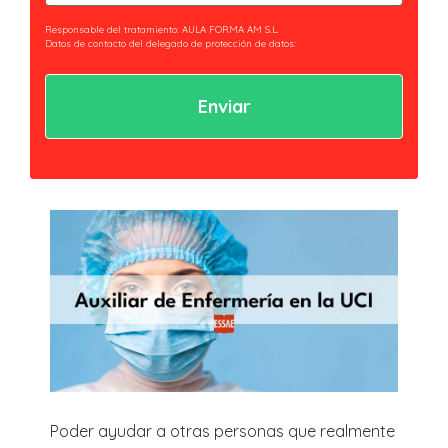
(Obligatorio)
Responsable del tratamiento: AULA FORMA AM S.L.
Datos de contacto del delegado de protección de datos:
privacidad@essaeformación.com
Finalidad: Tramitación y gestión, administrativa y remisión de
comunicaciones.
Legitimación: Tratamientos sometidos al cumplimiento de obligación legal
aplicable al Responsable.
Ejercicio de derechos: Acceder, revocar y rectificar sus datos. Así como ejercer
los derechos reconocidos por la normativa aplicable en la política de
privacidad.
Al hacer clic en enviar estarás aceptando nuestra
política de privacidad.
Poder ayudar a otras personas que realmente