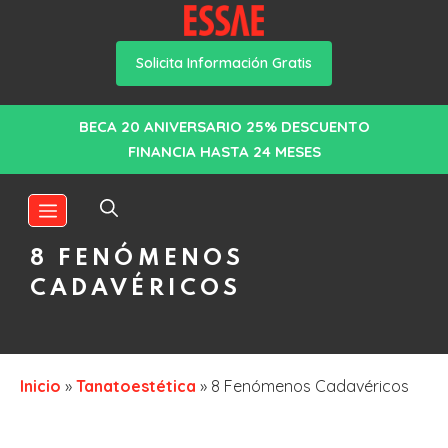
Solicita Información Gratis
Saltar
BECA 20 ANIVERSARIO 25% DESCUENTO
al
FINANCIA HASTA 24 MESES
contenido
MENÚ
8 FENÓMENOS
CADAVÉRICOS
Inicio
»
Tanatoestética
»
8 Fenómenos Cadavéricos