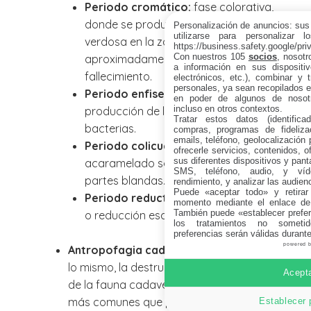
Periodo cromático:
fase colorativa,
donde se produce un mancha
Personalización de anuncios: sus
utilizarse para personalizar 
verdosa en la zona del abdomen
https://business.safety.google/pri
Con nuestros 105
socios
, nosot
aproximadamente a las 24 horas del
a información en sus dispositiv
fallecimiento.
electrónicos, etc.), combinar y 
personales, ya sean recopilados en
Periodo enfisematoso:
debido a la
en poder de algunos de nosotr
incluso en otros contextos.
producción de los gases de las
Tratar estos datos (identificad
bacterias.
compras, programas de fidelizac
emails, teléfono, geolocalización p
Periodo colicuativo:
aspecto
ofrecerle servicios, contenidos, o
sus diferentes dispositivos y panta
acaramelado sobre todo de las
SMS, teléfono, audio, y víde
partes blandas.
rendimiento, y analizar las audien
Puede «aceptar todo» y retirar
Periodo reductivo
, esqueletización
momento mediante el enlace de
También puede «establecer prefer
o reducción esquelética
.
los tratamientos no sometid
preferencias serán válidas durant
powered 
Antropofagia cadavérica
: o lo que es
lo mismo, la destrucción por la acción
Acepta
de la fauna cadavérica. Los animales
más comunes que producen este
Establecer 