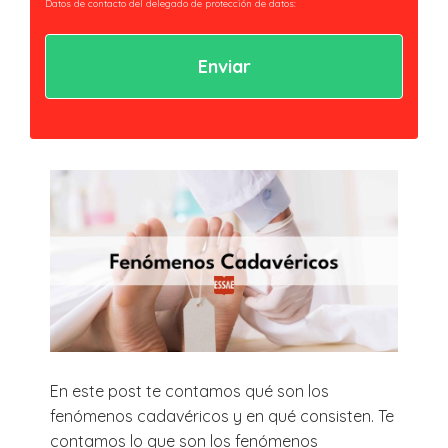
Datos de contacto del delegado de protección de datos:
privacidad@essaeformación.com
Finalidad: Tramitación y gestión, administrativa y remisión de
comunicaciones.
Legitimación: Tratamientos sometidos al cumplimiento de obligación legal
aplicable al Responsable.
Ejercicio de derechos: Acceder, revocar y rectificar sus datos. Así como ejercer
los derechos reconocidos por la normativa aplicable en la política de
privacidad.
Al hacer clic en enviar estarás aceptando nuestra
política de privacidad.
En este post te contamos qué son los
fenómenos cadavéricos y en qué consisten. Te
contamos lo que son los fenómenos