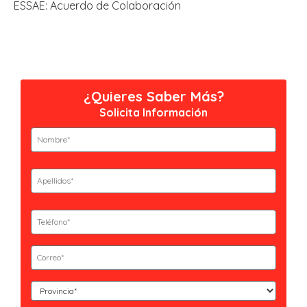
ESSAE: Acuerdo de Colaboración
¿Quieres Saber Más?
Solicita Información
Nombre
(Obligatorio)
Nombre
Apellidos
(Obligatorio)
Apellidos
Teléfono
(Obligatorio)
Email
(Obligatorio)
Curso
(Obligatorio)