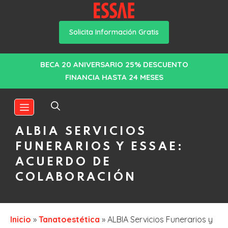
Solicita Información Gratis
Saltar
BECA 20 ANIVERSARIO 25% DESCUENTO
al
FINANCIA HASTA 24 MESES
contenido
MENÚ
ALBIA SERVICIOS
FUNERARIOS Y ESSAE:
ACUERDO DE
COLABORACIÓN
Inicio
»
Tanatoestética
»
ALBIA Servicios Funerarios y