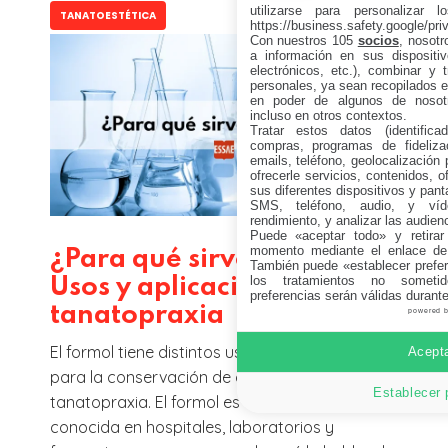
utilizarse para personalizar 
TANATOESTÉTICA
https://business.safety.google/pri
Con nuestros 105
socios
, nosot
a información en sus dispositiv
electrónicos, etc.), combinar y 
personales, ya sean recopilados en
en poder de algunos de nosotr
incluso en otros contextos.
Tratar estos datos (identificad
compras, programas de fidelizac
emails, teléfono, geolocalización p
ofrecerle servicios, contenidos, o
sus diferentes dispositivos y panta
SMS, teléfono, audio, y víde
rendimiento, y analizar las audien
Puede «aceptar todo» y retirar
momento mediante el enlace de
¿Para qué sirve el formol?
También puede «establecer prefer
los tratamientos no sometid
Usos y aplicaciones en
preferencias serán válidas durant
tanatopraxia
powered 
El formol tiene distintos usos a nivel industrial y
Acepta
para la conservación de cuerpos en
Establecer 
tanatopraxia. El formol es una sustancia
conocida en hospitales, laboratorios y