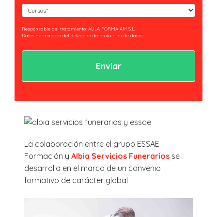
Cursos
(Obligatorio)
Responsable del tratamiento: AULA FORMA AM S.L.
Datos de contacto del delegado de protección de datos:
privacidad@essaeformación.com
Finalidad: Tramitación y gestión, administrativa y remisión de
comunicaciones.
Legitimación: Tratamientos sometidos al cumplimiento de obligación legal
aplicable al Responsable.
Ejercicio de derechos: Acceder, revocar y rectificar sus datos. Así como ejercer
los derechos reconocidos por la normativa aplicable en la política de
privacidad.
Al hacer clic en enviar estarás aceptando nuestra
política de privacidad.
La colaboración entre el grupo ESSAE
Formación y
Albia Servicios Funerarios
se
desarrolla en el marco de un convenio
formativo de carácter global