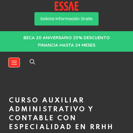
Solicita Información Gratis
Saltar
BECA 20 ANIVERSARIO 25% DESCUENTO
al
FINANCIA HASTA 24 MESES
contenido
MENÚ
CURSO AUXILIAR
ADMINISTRATIVO Y
CONTABLE CON
ESPECIALIDAD EN RRHH