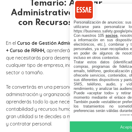
Temario: Auxiliar
Administrativo y Contable
con Recursos Humanos
Personalización de anuncios: sus
utilizarse para personalizar 
https://business.safety.google/pri
Con nuestros 105
socios
, nosot
a información en sus dispositiv
En el
Curso de Gestión Administrativa, Contabilidad
electrónicos, etc.), combinar y 
personales, ya sean recopilados en
+ Curso de RRHH,
aprenderás todos los conceptos
en poder de algunos de nosotr
que necesitarás para desempeñar tu trabajo en
incluso en otros contextos.
Tratar estos datos (identificad
cualquier tipo de empresa, independientemente de su
compras, programas de fidelizac
emails, teléfono, geolocalización p
sector o tamaño.
ofrecerle servicios, contenidos, o
sus diferentes dispositivos y panta
SMS, teléfono, audio, y víde
Te convertirás en una persona experta en la
rendimiento, y analizar las audien
Puede «aceptar todo» y retirar
administración y organización de empresas. Además,
momento mediante el enlace de
aprenderás todo lo que necesitas saber sobre
También puede «establecer prefer
los tratamientos no sometid
contabilidad y recursos humanos, lo que te será de
preferencias serán válidas durant
gran utilidad si te decides a montar tu propia empresa
powered 
y contratar personal.
Acepta