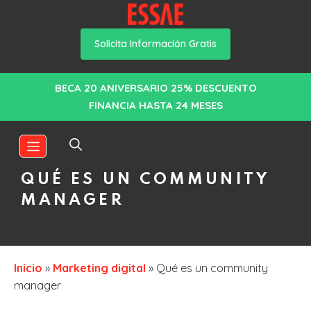
Solicita Información Gratis
Saltar
BECA 20 ANIVERSARIO 25% DESCUENTO
al
FINANCIA HASTA 24 MESES
contenido
MENÚ
QUÉ ES UN COMMUNITY
MANAGER
Inicio
»
Marketing digital
»
Qué es un community
manager