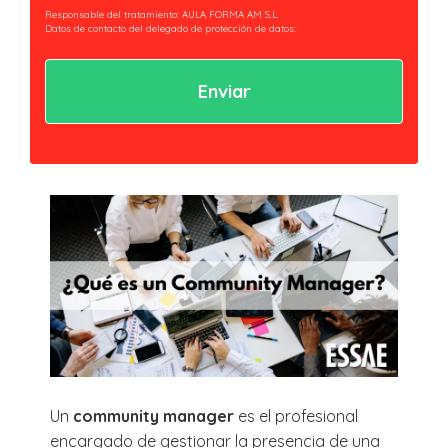
Responsable del tratamiento: AULA FORMA AM S.L.
Datos de contacto del delegado de protección de datos:
privacidad@essaeformación.com
Finalidad: Tramitación y gestión, administrativa y remisión de
comunicaciones.
Legitimación: Tratamientos sometidos al cumplimiento de obligación legal
aplicable al Responsable.
Ejercicio de derechos: Acceder, revocar y rectificar sus datos. Así como ejercer
los derechos reconocidos por la normativa aplicable en la política de
privacidad.
Al hacer clic en enviar estarás aceptando nuestra
política de privacidad.
Un
community manager
es el profesional
encargado de gestionar la presencia de una