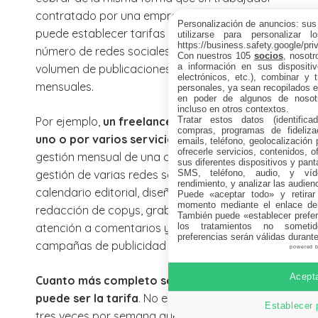
contratado por una empresa. En este caso,
Personalización de anuncios: sus
puede establecer tarifas por proyecto, por
utilizarse para personalizar 
https://business.safety.google/pri
número de redes sociales gestionadas, por
Con nuestros 105
socios
, nosot
a información en sus dispositiv
volumen de publicaciones o por servicios
electrónicos, etc.), combinar y 
mensuales.
personales, ya sean recopilados en
en poder de algunos de nosotr
incluso en otros contextos.
Tratar estos datos (identificad
Por ejemplo,
un freelance puede cobrar por
compras, programas de fidelizac
uno o por varios servicios
, por ejemplo:
emails, teléfono, geolocalización p
ofrecerle servicios, contenidos, o
gestión mensual de una cuenta de Instagram,
sus diferentes dispositivos y panta
SMS, teléfono, audio, y víde
gestión de varias redes sociales, creación de
rendimiento, y analizar las audien
calendario editorial, diseño de publicaciones,
Puede «aceptar todo» y retirar
momento mediante el enlace de
redacción de copys, grabación de vídeos,
También puede «establecer prefer
los tratamientos no sometid
atención a comentarios y mensajes, informes,
preferencias serán válidas durant
campañas de publicidad en redes sociales…
powered 
Acepta
Cuanto más completo sea el servicio, mayor
puede ser la tarifa
. No es lo mismo publicar
Establecer 
tres veces por semana que diseñar una