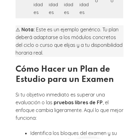
o
o
idad
idad
idad
idad
es
es
es
es
⚠️
Nota:
Este es un ejemplo genérico. Tu plan
deberá adaptarse a los módulos concretos
del ciclo o curso que elijas y a tu disponibilidad
horaria real.
Cómo Hacer un Plan de
Estudio para un Examen
Si tu objetivo inmediato es superar una
evaluación o las
pruebas libres de FP
, el
enfoque cambia ligeramente. Aquí lo que mejor
funciona:
Identifica los bloques del examen y su