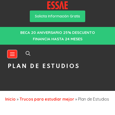
Solicita Información Gratis
Saltar
BECA 20 ANIVERSARIO 25% DESCUENTO
al
FINANCIA HASTA 24 MESES
contenido
MENÚ
PLAN DE ESTUDIOS
Inicio
»
Trucos para estudiar mejor
»
Plan de Estudios