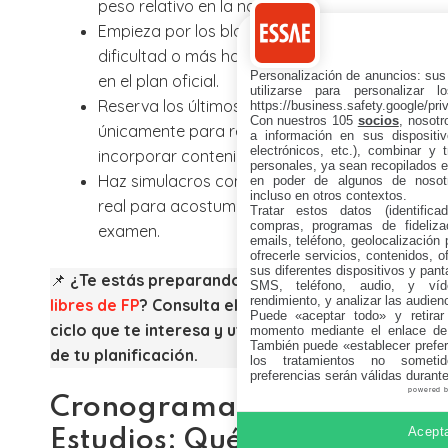
peso relativo en la nota.
Empieza por los bloques con mayor
dificultad o más horas recomendadas
Personalización de anuncios: sus
en el plan oficial.
utilizarse para personalizar 
Reserva los últimos 7-10 días
https://business.safety.google/pri
Con nuestros 105
socios
, nosot
únicamente para repaso global, sin
a información en sus dispositiv
electrónicos, etc.), combinar y 
incorporar contenido nuevo.
personales, ya sean recopilados en
Haz simulacros con exigencia de tiempo
en poder de algunos de nosotr
incluso en otros contextos.
real para acostumbrarte al ritmo del
Tratar estos datos (identificad
compras, programas de fidelizac
examen.
emails, teléfono, geolocalización p
ofrecerle servicios, contenidos, o
sus diferentes dispositivos y panta
📌
¿Te estás preparando para las
pruebas
SMS, teléfono, audio, y víde
rendimiento, y analizar las audien
libres de FP
? Consulta el plan de estudios del
Puede «aceptar todo» y retirar
ciclo que te interesa y utilízalo como base
momento mediante el enlace de
También puede «establecer prefer
de tu planificación.
los tratamientos no sometid
preferencias serán válidas durant
powered 
Cronograma de
Acepta
Estudios: Qué es y Cómo