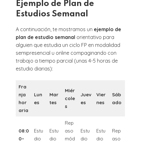
Ejemplo de Plan de
Estudios Semanal
A continuación, te mostramos un
ejemplo de
plan de estudio semanal
orientativo para
alguien que estudia un ciclo FP en modalidad
semipresencial u online compaginando con
trabajo a tiempo parcial (unas 4-5 horas de
estudio diarias):
Fra
Miér
nja
Lun
Mar
Juev
Vier
Sáb
cole
hor
es
tes
es
nes
ado
s
aria
Rep
08:0
Estu
Estu
aso
Estu
Estu
Rep
0–
dio
dio
mód
dio
dio
aso