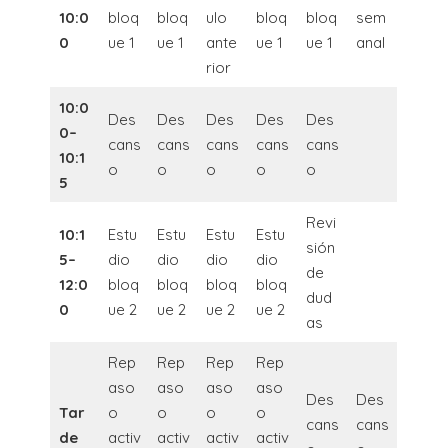
10:0
bloq
bloq
ulo
bloq
bloq
sem
0
ue 1
ue 1
ante
ue 1
ue 1
anal
rior
10:0
Des
Des
Des
Des
Des
0–
cans
cans
cans
cans
cans
10:1
o
o
o
o
o
5
Revi
10:1
Estu
Estu
Estu
Estu
sión
5–
dio
dio
dio
dio
de
12:0
bloq
bloq
bloq
bloq
dud
0
ue 2
ue 2
ue 2
ue 2
as
Rep
Rep
Rep
Rep
aso
aso
aso
aso
Des
Des
Tar
o
o
o
o
cans
cans
de
activ
activ
activ
activ