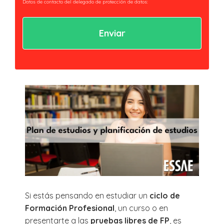
Datos de contacto del delegado de protección de datos:
privacidad@essaeformación.com
Finalidad: Tramitación y gestión, administrativa y remisión de
comunicaciones.
Legitimación: Tratamientos sometidos al cumplimiento de obligación legal
aplicable al Responsable.
Ejercicio de derechos: Acceder, revocar y rectificar sus datos. Así como ejercer
los derechos reconocidos por la normativa aplicable en la política de
privacidad.
Al hacer clic en enviar estarás aceptando nuestra
política de privacidad.
Si estás pensando en estudiar un
ciclo de
Formación Profesional
, un curso o en
presentarte a las
pruebas libres de FP
, es