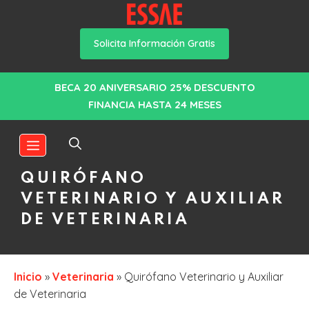
Solicita Información Gratis
Saltar
BECA 20 ANIVERSARIO 25% DESCUENTO
al
FINANCIA HASTA 24 MESES
contenido
MENÚ
QUIRÓFANO
VETERINARIO Y AUXILIAR
DE VETERINARIA
Inicio
»
Veterinaria
»
Quirófano Veterinario y Auxiliar
de Veterinaria