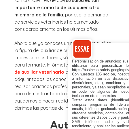
son conscientes de que
su salud es tan
importante como la de cualquier otro
miembro de la familia
, por eso la demanda
de servicios veterinarios ha aumentado
considerablemente en los últimos años.
Ahora que ya conoces un poco mejor cuál es
la figura del auxiliar de quirófano veterinario y
cuáles son sus tareas, sólo te falta dar el paso
Personalización de anuncios: sus
para formarte. Infórmate sobre nuestro
curso
utilizarse para personalizar 
https://business.safety.google/pri
de auxiliar veterinario
donde vas a poder
Con nuestros 105
socios
, nosot
adquirir todos los conocimientos necesarios y
a información en sus dispositiv
electrónicos, etc.), combinar y 
realizar prácticas profesionales aseguradas
personales, ya sean recopilados en
en poder de algunos de nosotr
para demostrar todo lo que sabes. Te
incluso en otros contextos.
ayudamos a hacer realidad tus sueños y te
Tratar estos datos (identificad
compras, programas de fidelizac
abrimos las puertas del mercado laboral.
emails, teléfono, geolocalización p
ofrecerle servicios, contenidos, o
sus diferentes dispositivos y panta
SMS, teléfono, audio, y víde
Autor
rendimiento, y analizar las audien