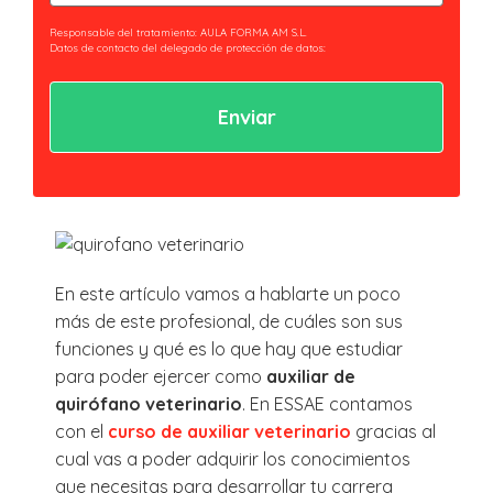
(Obligatorio)
Responsable del tratamiento: AULA FORMA AM S.L.
Datos de contacto del delegado de protección de datos:
privacidad@essaeformación.com
Finalidad: Tramitación y gestión, administrativa y remisión de
comunicaciones.
Legitimación: Tratamientos sometidos al cumplimiento de obligación legal
aplicable al Responsable.
Ejercicio de derechos: Acceder, revocar y rectificar sus datos. Así como ejercer
los derechos reconocidos por la normativa aplicable en la política de
privacidad.
Al hacer clic en enviar estarás aceptando nuestra
política de privacidad.
En este artículo vamos a hablarte un poco
más de este profesional, de cuáles son sus
funciones y qué es lo que hay que estudiar
para poder ejercer como
auxiliar de
quirófano veterinario
. En ESSAE contamos
con el
curso de auxiliar veterinario
gracias al
cual vas a poder adquirir los conocimientos
que necesitas para desarrollar tu carrera