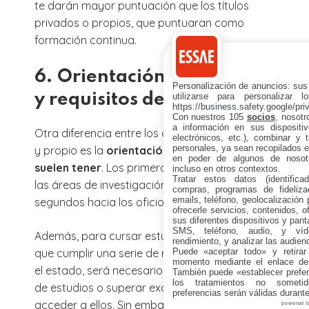
te darán mayor puntuación que los títulos
privados o propios, que puntuaran como
formación continua.
6. Orientación académica
Personalización de anuncios: sus
y requisitos de acceso
utilizarse para personalizar 
https://business.safety.google/pri
Con nuestros 105
socios
, nosot
a información en sus dispositiv
Otra diferencia entre los cursos de título oficial
electrónicos, etc.), combinar y 
personales, ya sean recopilados en
y propio es la
orientación académica que
en poder de algunos de nosotr
suelen tener
. Los primeros se inclinan hacia
incluso en otros contextos.
Tratar estos datos (identificad
las áreas de investigación, mientras los
compras, programas de fidelizac
emails, teléfono, geolocalización p
segundos hacia los oficios y técnicas.
ofrecerle servicios, contenidos, o
sus diferentes dispositivos y panta
SMS, teléfono, audio, y víde
Además, para cursar estudios oficiales hay
rendimiento, y analizar las audien
que cumplir una serie de requisitos que marca
Puede «aceptar todo» y retirar
momento mediante el enlace de
el estado, será necesario poseer un cierto nivel
También puede «establecer prefer
los tratamientos no sometid
de estudios o superar exámenes oficiales para
preferencias serán válidas durant
acceder a ellos. Sin embargo,
los requisitos
powered 