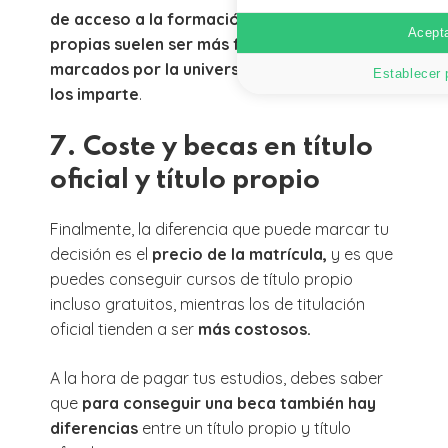
de acceso a la formación de titulaciones
Acepta
propias suelen ser más flexibles y son
marcados por la universidad o escuela que
Establecer 
los imparte
.
7. Coste y becas en título
oficial y título propio
Finalmente, la diferencia que puede marcar tu
decisión es el
precio de la matrícula,
y es que
puedes conseguir cursos de título propio
incluso gratuitos, mientras los de titulación
oficial tienden a ser
más costosos.
A la hora de pagar tus estudios, debes saber
que
para conseguir una beca también hay
diferencias
entre un título propio y título