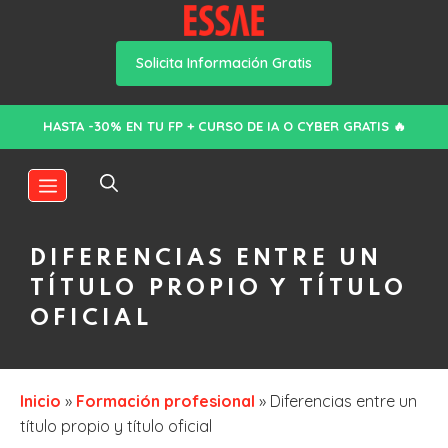
Solicita Información Gratis
Saltar
HASTA -30% EN TU FP + CURSO DE IA O CYBER GRATIS 🔥
al
contenido
MENÚ
DIFERENCIAS ENTRE UN
TÍTULO PROPIO Y TÍTULO
OFICIAL
Inicio
»
Formación profesional
»
Diferencias entre un
título propio y título oficial