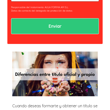
(Obligatorio)
Responsable del tratamiento: AULA FORMA AM S.L.
Datos de contacto del delegado de protección de datos:
privacidad@essaeformación.com
Finalidad: Tramitación y gestión, administrativa y remisión de
comunicaciones.
Legitimación: Tratamientos sometidos al cumplimiento de obligación legal
aplicable al Responsable.
Ejercicio de derechos: Acceder, revocar y rectificar sus datos. Así como ejercer
los derechos reconocidos por la normativa aplicable en la política de
privacidad.
Al hacer clic en enviar estarás aceptando nuestra
política de privacidad.
Cuando deseas formarte y obtener un título se