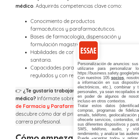
médico
. Adquirirás competencias clave como:
Conocimiento de productos
farmacéuticos y parafarmacéuticos.
Bases de farmacología, dispensación y
formulación magistral.
Habilidades de comunicación y atención
sanitaria.
Personalización de anuncios: sus
Capacidades para trabajar en entornos
utilizarse para personalizar 
https://business.safety.google/pri
regulados y con responsabilidad ética.
Con nuestros 105
socios
, nosot
a información en sus dispositiv
electrónicos, etc.), combinar y 
👉
¿Te gustaría trabajar como visitador
personales, ya sean recopilados en
en poder de algunos de nosotr
médico?
Infórmate sobre nuestro
FP Oficial
incluso en otros contextos.
de Farmacia y Parafarmacia online
y
Tratar estos datos (identificad
compras, programas de fidelizac
descubre cómo dar el primer paso hacia tu
emails, teléfono, geolocalización p
ofrecerle servicios, contenidos, o
carrera profesional.
sus diferentes dispositivos y panta
SMS, teléfono, audio, y víde
rendimiento, y analizar las audien
Cómo empezar tu carrera
Puede «aceptar todo» y retirar