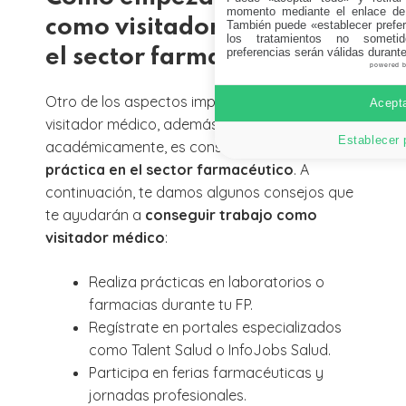
momento mediante el enlace de
como visitador médico en
También puede «establecer prefer
los tratamientos no sometid
preferencias serán válidas durant
el sector farmacéutico
powered 
Otro de los aspectos importantes para ser
Acepta
visitador médico, además de formarte
Establecer 
académicamente, es conseguir
experiencia
práctica en el sector farmacéutico
. A
continuación, te damos algunos consejos que
te ayudarán a
conseguir trabajo como
visitador médico
:
Realiza prácticas en laboratorios o
farmacias durante tu FP.
Regístrate en portales especializados
como Talent Salud o InfoJobs Salud.
Participa en ferias farmacéuticas y
jornadas profesionales.