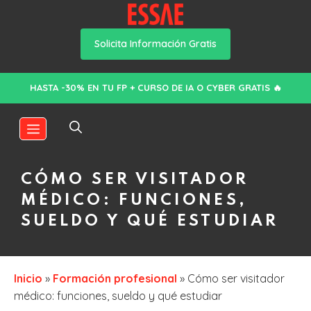
Solicita Información Gratis
Saltar
HASTA -30% EN TU FP + CURSO DE IA O CYBER GRATIS 🔥
al
contenido
MENÚ
CÓMO SER VISITADOR
MÉDICO: FUNCIONES,
SUELDO Y QUÉ ESTUDIAR
Inicio
»
Formación profesional
»
Cómo ser visitador
médico: funciones, sueldo y qué estudiar