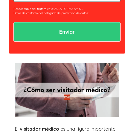
(Obligatorio)
Responsable del tratamiento: AULA FORMA AM S.L.
Datos de contacto del delegado de protección de datos:
privacidad@essaeformación.com
Finalidad: Tramitación y gestión, administrativa y remisión de
comunicaciones.
Legitimación: Tratamientos sometidos al cumplimiento de obligación legal
aplicable al Responsable.
Ejercicio de derechos: Acceder, revocar y rectificar sus datos. Así como ejercer
los derechos reconocidos por la normativa aplicable en la política de
privacidad.
Al hacer clic en enviar estarás aceptando nuestra
política de privacidad.
El
visitador médico
es una figura importante