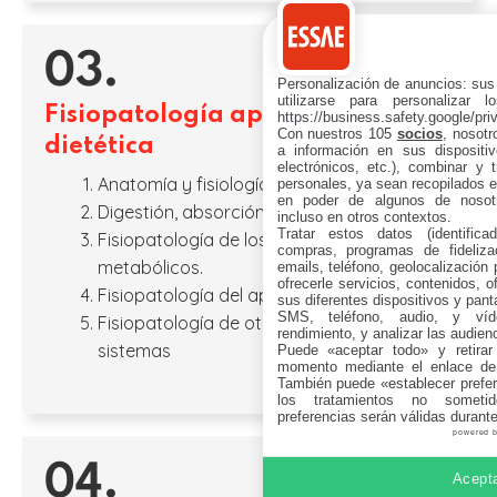
03.
Personalización de anuncios: sus
utilizarse para personalizar 
Fisiopatología aplicada a la
https://business.safety.google/pri
Con nuestros 105
socios
, nosot
dietética
a información en sus dispositiv
electrónicos, etc.), combinar y 
Anatomía y fisiología digestiva.
personales, ya sean recopilados en
en poder de algunos de nosotr
Digestión, absorción y metabolismo.
incluso en otros contextos.
Tratar estos datos (identificad
Fisiopatología de los procesos
compras, programas de fidelizac
metabólicos.
emails, teléfono, geolocalización p
ofrecerle servicios, contenidos, o
Fisiopatología del aparato digestivo.
sus diferentes dispositivos y panta
SMS, teléfono, audio, y víde
Fisiopatología de otros aparatos y
rendimiento, y analizar las audien
sistemas
Puede «aceptar todo» y retirar
momento mediante el enlace de
También puede «establecer prefer
los tratamientos no sometid
preferencias serán válidas durant
powered 
04.
Acepta