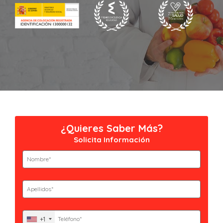
¿Quieres Saber Más?
Solicita Información
Nombre
(Obligatorio)
Nombre
Apellidos
(Obligatorio)
Apellidos
Teléfono
+1