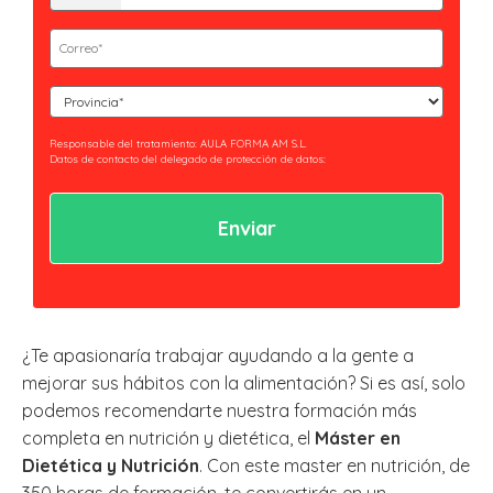
(Obligatorio)
Email
(Obligatorio)
Curso
(Obligatorio)
Responsable del tratamiento: AULA FORMA AM S.L.
Datos de contacto del delegado de protección de datos:
privacidad@essaeformación.com
Finalidad: Tramitación y gestión, administrativa y remisión de
comunicaciones.
Legitimación: Tratamientos sometidos al cumplimiento de obligación legal
aplicable al Responsable.
Ejercicio de derechos: Acceder, revocar y rectificar sus datos. Así como ejercer
los derechos reconocidos por la normativa aplicable en la política de
privacidad.
Al hacer clic en enviar estarás aceptando nuestra
política de privacidad.
¿Te apasionaría trabajar ayudando a la gente a
mejorar sus hábitos con la alimentación? Si es así, solo
podemos recomendarte nuestra formación más
completa en nutrición y dietética, el
Máster en
Dietética y Nutrición
. Con este master en nutrición, de
350 horas de formación, te convertirás en un