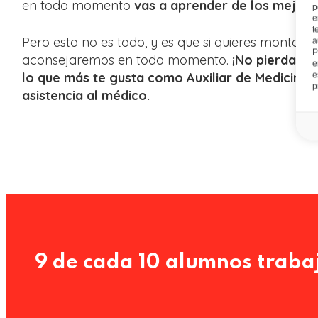
en todo momento
vas a aprender de los mejores
p
e
t
Pero esto no es todo, y es que si quieres montar u
a
P
aconsejaremos en todo momento.
¡No pierdas n
e
lo que más te gusta como Auxiliar de Medicina 
e
p
asistencia al médico.
9 de cada 10 alumnos traba