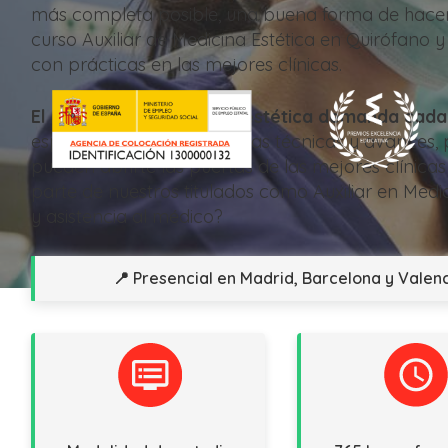
más completa posible, una buena forma de hacer
curso Auxiliar de Medicina Estética en Quirófano y
con prácticas en las mejores clínicas.
El sector de la medicina estética demanda cad
especializados en las últimas técnicas y avances,
pueden abrirte las puertas de las mejores clínicas
parte de nuestros titulados como Auxiliar en Medi
y asistencia al médico?
📍 Presencial en Madrid, Barcelona y Valenc