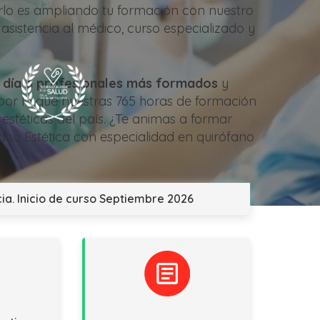
lo es ampliando tu formación con nuestro
 asistencia al médico, curso especializado y
a día a profesionales más formados
y
 por lo que nuestras 765 horas de formación
 estéticas del país. ¿Te animas a formar
cina Estética con especialidad en quirófano
ia. Inicio de curso Septiembre 2026