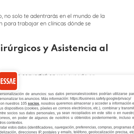
, no solo te adentrarás en el mundo de la
m para trabajar en clínicas dónde se
irúrgicos y Asistencia al
irófano te convertirá en una experta en
 esterilización de material, gestión y
a experta en
aparatología
puedes formarte
ersonalización de anuncios: sus datos personales/cookies podrían utilizarse pa
tica
.
ersonalizar los anuncios. Más información: https://business.safety.google/privacy/
on nuestros 105
socios
, nosotros queremos almacenar y acceder a información 
us dispositivos (cookies, píxeles en correos electrónicos, etc.), combinar y transmit
osotros. Te contaremos todo lo que
ntre socios sus datos personales, ya sean recopilados en este sitio o en nuestr
orreos, en poder de algunos de nosotros u obtenidos posteriormente, incluso 
nal única dentro del mundo de la Medicina
tros contextos.
ratar estos datos (identificadores, navegación, preferencias, compras, programas 
ales del mundo Médico Estético, por lo que
idelización, direcciones IP, postales y emails, teléfono, geolocalización precisa, etc