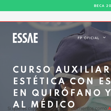
Saltar
BECA 2
al
contenido
FP OFICIAL
CURSO AUXILIAR
ESTÉTICA CON E
EN QUIRÓFANO Y
AL MÉDICO
Si quieres contar con unos conocimientos como
A