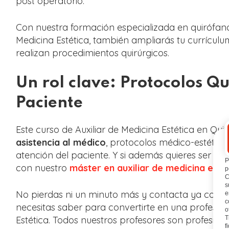
post operatorio.
Con nuestra formación especializada en quirófano
Medicina Estética, también ampliarás tu currículu
realizan procedimientos quirúrgicos.
Un rol clave: Protocolos Qu
Paciente
Este curso de Auxiliar de Medicina Estética en Qu
asistencia al médico
, protocolos médico-estéticos,
atención del paciente. Y si además quieres ser un
P
con nuestro
máster en auxiliar de medicina esté
p
C
s
No pierdas ni un minuto más y contacta ya con n
e
c
necesitas saber para convertirte en una profesio
o
T
Estética. Todos nuestros profesores son profesion
f