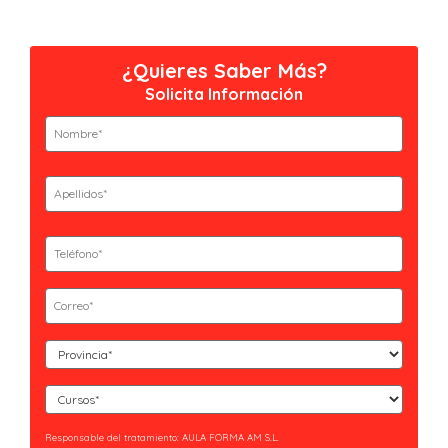
¿Quieres Saber Más?
Solicita Información
Nombre
(Obligatorio)
Nombre
Apellidos
(Obligatorio)
Apellidos
Teléfono
(Obligatorio)
Email
(Obligatorio)
Curso
(Obligatorio)
Cursos
(Obligatorio)
Responsable del tratamiento: AULA FORMA AM S.L.