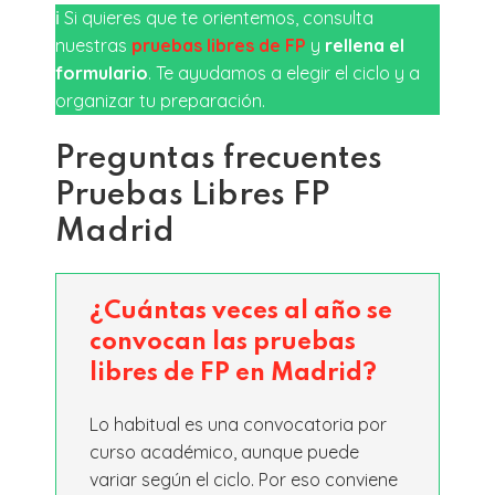
ℹ️ Si quieres que te orientemos, consulta
nuestras
pruebas libres de FP
y
rellena el
formulario
. Te ayudamos a elegir el ciclo y a
organizar tu preparación.
Preguntas frecuentes
Pruebas Libres FP
Madrid
¿Cuántas veces al año se
convocan las pruebas
libres de FP en Madrid?
Lo habitual es una convocatoria por
curso académico, aunque puede
variar según el ciclo. Por eso conviene