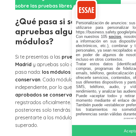
sobre las pruebas libres de fp en la CAM.
¿Qué pasa si solo
Personalización de anuncios: sus
utilizarse para personalizar 
apruebas algunos
https://business.safety.google/pri
Con nuestros 105
socios
, nosot
módulos?
a información en sus dispositiv
electrónicos, etc.), combinar y 
personales, ya sean recopilados en
en poder de algunos de nosotr
Si te presentas a las
pruebas libres de FP en
incluso en otros contextos.
Madrid
y apruebas solo algunos módulos, no
Tratar estos datos (identificad
compras, programas de fidelizac
pasa nada:
los módulos aprobados se
emails, teléfono, geolocalización p
ofrecerle servicios, contenidos, o
conservan
. Cada módulo se evalúa de forma
sus diferentes dispositivos y panta
independiente, por lo que
los módulos
SMS, teléfono, audio, y víde
rendimiento, y analizar las audien
aprobados se conservan
y quedan
Puede «aceptar todo» y retirar
momento mediante el enlace de
registrados oficialmente. En convocatorias
También puede «establecer prefer
posteriores solo tendrás que volver a
los tratamientos no sometid
preferencias serán válidas durant
presentarte a los módulos que no hayas
powered 
superado.
Acepta