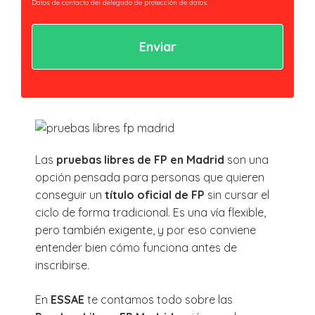
Datos de contacto del delegado de protección de datos:
privacidad@essaeformación.com
Finalidad: Tramitación y gestión, administrativa y remisión de
comunicaciones.
Legitimación: Tratamientos sometidos al cumplimiento de obligación legal
aplicable al Responsable.
Ejercicio de derechos: Acceder, revocar y rectificar sus datos. Así como ejercer
los derechos reconocidos por la normativa aplicable en la política de
privacidad.
Al hacer clic en enviar estarás aceptando nuestra
política de privacidad.
Las
pruebas libres de FP en Madrid
son una
opción pensada para personas que quieren
conseguir un
título oficial de FP
sin cursar el
ciclo de forma tradicional. Es una vía flexible,
pero también exigente, y por eso conviene
entender bien cómo funciona antes de
inscribirse.
En
ESSAE
te contamos todo sobre las