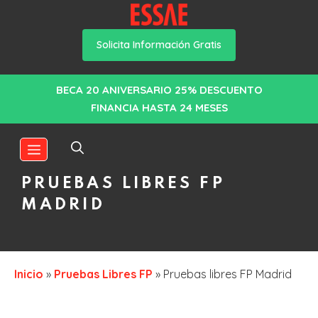
Solicita Información Gratis
Saltar
BECA 20 ANIVERSARIO 25% DESCUENTO
al
FINANCIA HASTA 24 MESES
contenido
MENÚ
PRUEBAS LIBRES FP
MADRID
Inicio
»
Pruebas Libres FP
»
Pruebas libres FP Madrid