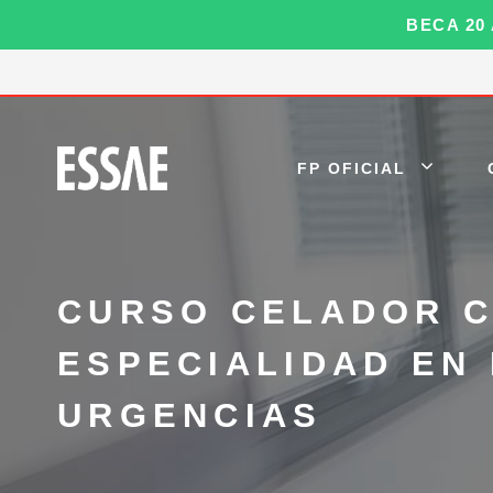
Saltar
BECA 20
al
contenido
FP OFICIAL
CURSO CELADOR 
ESPECIALIDAD EN 
URGENCIAS