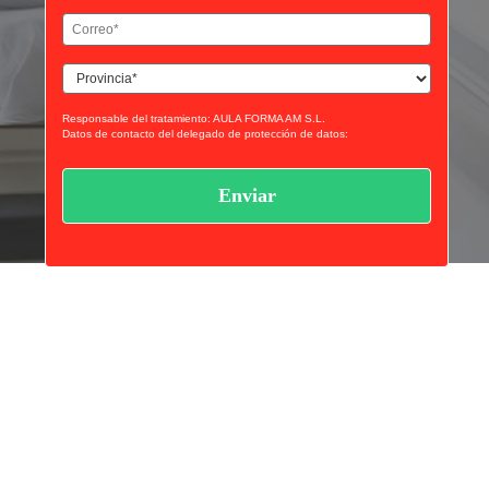
(Obligatorio)
Email
(Obligatorio)
Curso
(Obligatorio)
Responsable del tratamiento: AULA FORMA AM S.L.
Datos de contacto del delegado de protección de datos:
privacidad@essaeformación.com
Finalidad: Tramitación y gestión, administrativa y remisión de
comunicaciones.
Legitimación: Tratamientos sometidos al cumplimiento de obligación
legal aplicable al Responsable.
Ejercicio de derechos: Acceder, revocar y rectificar sus datos. Así como
ejercer los derechos reconocidos por la normativa aplicable en la política
de privacidad.
Al hacer clic en enviar estarás aceptando nuestra
política de privacidad.