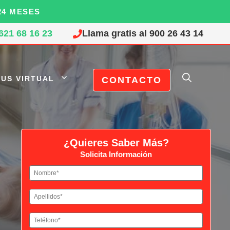
24 MESES
621 68 16 23
Llama gratis al 900 26 43 14
US VIRTUAL
CONTACTO
¿Quieres Saber Más?
Solicita Información
Nombre
(Obligatorio)
Nombre
Apellidos
(Obligatorio)
Apellidos
Teléfono