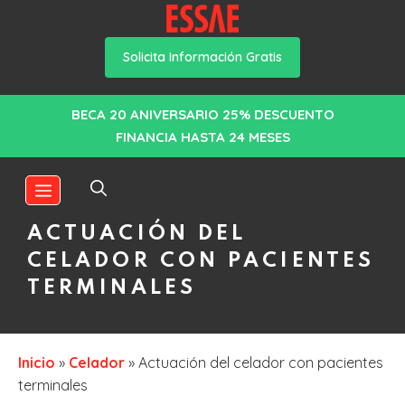
Solicita Información Gratis
Saltar
BECA 20 ANIVERSARIO 25% DESCUENTO
al
FINANCIA HASTA 24 MESES
contenido
MENÚ
ACTUACIÓN DEL
CELADOR CON PACIENTES
TERMINALES
Inicio
»
Celador
»
Actuación del celador con pacientes
terminales