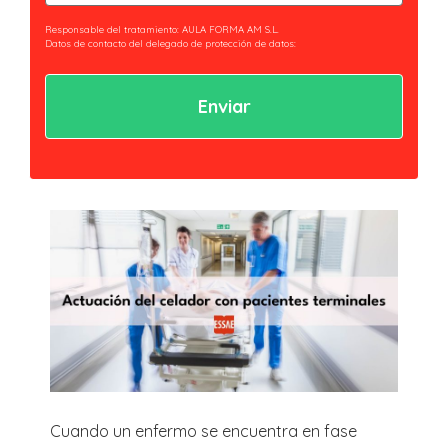
(Obligatorio)
Responsable del tratamiento: AULA FORMA AM S.L.
Datos de contacto del delegado de protección de datos:
privacidad@essaeformación.com
Finalidad: Tramitación y gestión, administrativa y remisión de
comunicaciones.
Legitimación: Tratamientos sometidos al cumplimiento de obligación legal
aplicable al Responsable.
Ejercicio de derechos: Acceder, revocar y rectificar sus datos. Así como ejercer
los derechos reconocidos por la normativa aplicable en la política de
privacidad.
Al hacer clic en enviar estarás aceptando nuestra
política de privacidad.
Cuando un enfermo se encuentra en fase