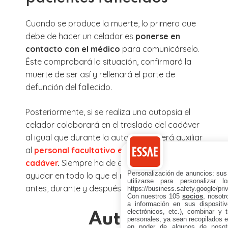
Cuando se produce la muerte, lo primero que
debe de hacer un celador es
ponerse en
contacto con el médico
para comunicárselo.
Éste comprobará la situación, confirmará la
muerte de ser así y rellenará el parte de
defunción del fallecido.
Posteriormente, si se realiza una autopsia el
celador colaborará en el traslado del cadáver
al igual que durante la autopsia deberá auxiliar
al
personal facultativo en el manejo del
cadáver
.
Siempre ha de estar dispuesto a
Personalización de anuncios: sus
ayudar en todo lo que el médico le indique
utilizarse para personalizar 
antes, durante y después de la autopsia.
https://business.safety.google/pri
Con nuestros 105
socios
, nosot
a información en sus dispositiv
electrónicos, etc.), combinar y 
Autor
personales, ya sean recopilados en
en poder de algunos de nosotr