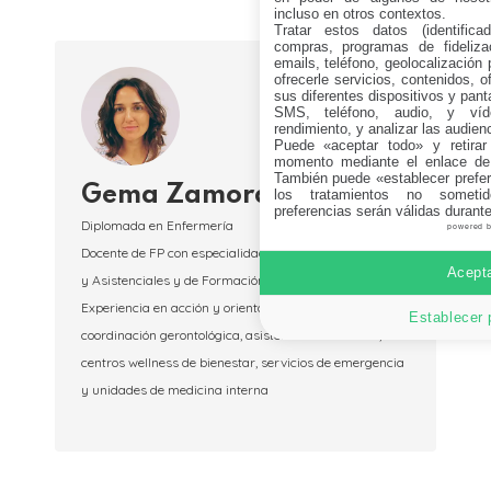
incluso en otros contextos.
Tratar estos datos (identificad
compras, programas de fidelizac
emails, teléfono, geolocalización p
ofrecerle servicios, contenidos, o
sus diferentes dispositivos y panta
SMS, teléfono, audio, y víde
rendimiento, y analizar las audien
Puede «aceptar todo» y retirar
momento mediante el enlace de
También puede «establecer prefer
Gema Zamorano
los tratamientos no sometid
preferencias serán válidas durant
Diplomada en Enfermería
powered 
Docente de FP con especialidad en Procesos Sanitarios
Acepta
y Asistenciales y de Formación para el empleo
Experiencia en acción y orientación tutorial,
Establecer 
coordinación gerontológica, asistencia domiciliaria,
centros wellness de bienestar, servicios de emergencia
y unidades de medicina interna